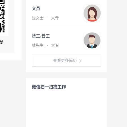
文员
沈女士
·
大专
技工/普工
息
林先生
·
大专
查看更多简历
微信扫一扫找工作